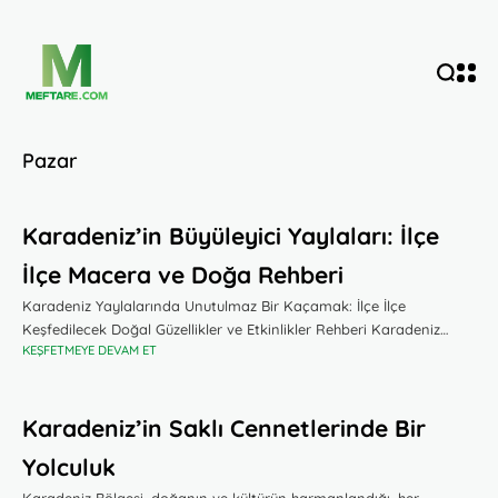
Pazar
Karadeniz’in Büyüleyici Yaylaları: İlçe
İlçe Macera ve Doğa Rehberi
Karadeniz Yaylalarında Unutulmaz Bir Kaçamak: İlçe İlçe
Keşfedilecek Doğal Güzellikler ve Etkinlikler Rehberi Karadeniz
KEŞFETMEYE DEVAM ET
Bölgesi, doğal güzellikleri ve mistik atmosferiyle adeta bir doğa
cenneti sunuyor. Bu yazıda, Rize, Artvin, Giresun,
Karadeniz’in Saklı Cennetlerinde Bir
Yolculuk