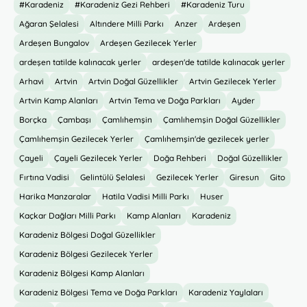
#Karadeniz
#Karadeniz Gezi Rehberi
#Karadeniz Turu
Ağaran Şelalesi
Altındere Milli Parkı
Anzer
Ardeşen
Ardeşen Bungalov
Ardeşen Gezilecek Yerler
ardeşen tatilde kalınacak yerler
ardeşen'de tatilde kalınacak yerler
Arhavi
Artvin
Artvin Doğal Güzellikler
Artvin Gezilecek Yerler
Artvin Kamp Alanları
Artvin Tema ve Doğa Parkları
Ayder
Borçka
Çambaşı
Çamlıhemşin
Çamlıhemşin Doğal Güzellikler
Çamlıhemşin Gezilecek Yerler
Çamlıhemşin'de gezilecek yerler
Çayeli
Çayeli Gezilecek Yerler
Doğa Rehberi
Doğal Güzellikler
Fırtına Vadisi
Gelintülü Şelalesi
Gezilecek Yerler
Giresun
Gito
Harika Manzaralar
Hatila Vadisi Milli Parkı
Huser
Kaçkar Dağları Milli Parkı
Kamp Alanları
Karadeniz
Karadeniz Bölgesi Doğal Güzellikler
Karadeniz Bölgesi Gezilecek Yerler
Karadeniz Bölgesi Kamp Alanları
Karadeniz Bölgesi Tema ve Doğa Parkları
Karadeniz Yaylaları