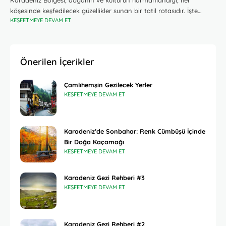
Karadeniz Bölgesi, doğanın ve kültürün harmanlandığı, her
köşesinde keşfedilecek güzellikler sunan bir tatil rotasıdır. İşte
KEŞFETMEYE DEVAM ET
Karadeniz’in çeşitli şehir ve ilçelerindeki önemli yerler ve aktiviteleri
içeren detaylı bir rehber.1. Trabzon: Tarih
Önerilen İçerikler
Çamlıhemşin Gezilecek Yerler
KEŞFETMEYE DEVAM ET
Karadeniz’de Sonbahar: Renk Cümbüşü İçinde
Bir Doğa Kaçamağı
KEŞFETMEYE DEVAM ET
Karadeniz Gezi Rehberi #3
KEŞFETMEYE DEVAM ET
Karadeniz Gezi Rehberi #2