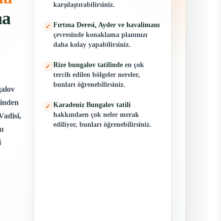
karşılaştırabilirsiniz.
ma
Fırtına Deresi, Ayder ve havalimanı
✓
çevresinde konaklama planınızı
daha kolay yapabilirsiniz.
Rize bungalov tatilinde
en çok
✓
tercih edilen bölgeler nereler,
bunları öğrenebilirsiniz.
galov
rinden
Karadeniz Bungalov tatili
✓
hakkındaen çok neler merak
Vadisi,
ediliyor, bunları öğrenebilirsiniz.
ı
i