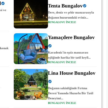
l
Tenta Bungalov
si ve
Dere, deniz ve şehir manzarasıyla
doğanın huzurundaki eviniz...
BUNGALOVU INCELE
Yamaçdere Bungalov
p konak
Karadeniz'in eşsiz manzarası
eşliğinde harika bir tatil keyfi...
BUNGALOVU INCELE
Lina House Bungalov
m
Doğanın sakinliğinde Fırtına
Deresi Yanında Huzurlu Bir Tatil
Deneyimi...
BUNGALOVU INCELE