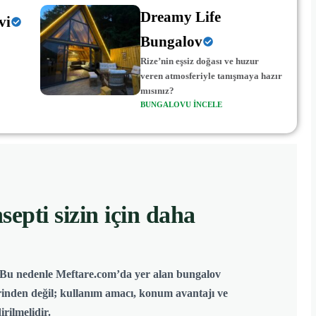
Dreamy Life
vi
Bungalov
Rize’nin eşsiz doğası ve huzur
veren atmosferiyle tanışmaya hazır
mısınız?
BUNGALOVU INCELE
epti sizin için daha
ır. Bu nedenle Meftare.com’da yer alan bungalov
erinden değil; kullanım amacı, konum avantajı ve
rilmelidir.