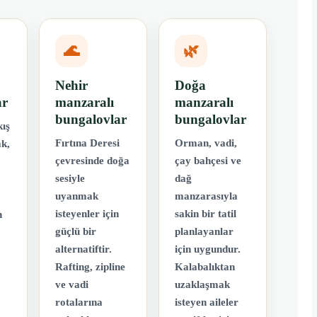
🌊
🌿
Nehir
Doğa
ar
manzaralı
manzaralı
bungalovlar
bungalovlar
ış
Fırtına Deresi
Orman, vadi,
ak,
çevresinde doğa
çay bahçesi ve
sesiyle
dağ
uyanmak
manzarasıyla
isteyenler için
sakin bir tatil
n
güçlü bir
planlayanlar
alternatiftir.
için uygundur.
Rafting, zipline
Kalabalıktan
ve vadi
uzaklaşmak
rotalarına
isteyen aileler