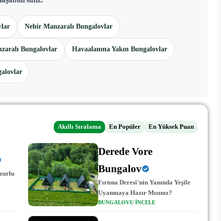
vlar
Nehir Manzaralı Bungalovlar
zaralı Bungalovlar
Havaalanına Yakın Bungalovlar
alovlar
Akıllı Sıralama
En Popüler
En Yüksek Puan
Derede Vore
Bungalov
zurlu
Fırtına Deresi'nin Yanında Yeşile
Uyanmaya Hazır Mısınız?
BUNGALOVU INCELE