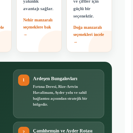
yakınlık
ve çiftler için
avantajı sağlar.
güçlü bir
seçenektir.
Nehir manzaralı
seçeneklere bak
ele
Doğa manzaralı
→
seçenekleri incele
→
Ardeşen Bungalovları
1
Fırtına Deresi, Rize-Artvin
Havalimanı, Ayder yolu ve sahil
bağlantısı açısından stratejik bir
bölgedir.
Çamlıhemşin ve Ayder Rotası
2