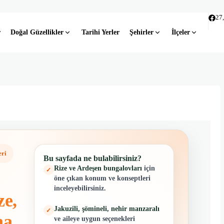
27
r
Doğal Güzellikler
Tarihi Yerler
Şehirler
İlçeler
eri
Bu sayfada ne bulabilirsiniz?
Rize ve Ardeşen bungalovları
için
✓
öne çıkan konum ve konseptleri
inceleyebilirsiniz.
ze,
Jakuzili, şömineli, nehir manzaralı
✓
na
ve aileye uygun seçenekleri