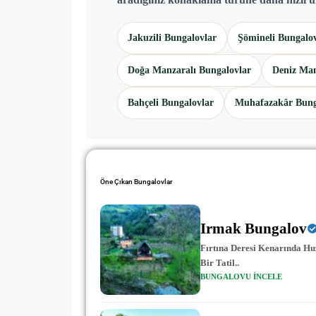
Jakuzili Bungalovlar
Şömineli Bungalo
Doğa Manzaralı Bungalovlar
Deniz Man
Bahçeli Bungalovlar
Muhafazakâr Bung
Öne Çıkan Bungalovlar
Irmak Bungalov
Fırtına Deresi Kenarında Hu
Bir Tatil..
BUNGALOVU INCELE