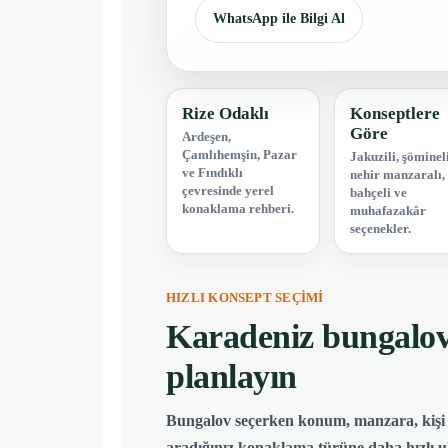
WhatsApp ile Bilgi Al
Rize Odaklı
Konseptlere
Göre
Ardeşen,
Çamlıhemşin, Pazar
Jakuzili, şömineli
ve Fındıklı
nehir manzaralı,
çevresinde yerel
bahçeli ve
konaklama rehberi.
muhafazakâr
seçenekler.
HIZLI KONSEPT SEÇIMI
Karadeniz bungalov t
planlayın
Bungalov seçerken konum, manzara, kişi k
aradığınız konaklama türüne daha hızlı ula