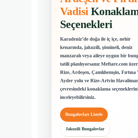
Vadisi
Konakla
Seçenekleri
Karadeniz’de doğa ile iç içe, nehir
kenarında, jakuzili, şömineli, deniz
manzaralı veya aileye uygun bir bun
tatili planlıyorsanız Meftare.com üze
Rize, Ardeşen, Çamlıhemşin, Fırtına 
Ayder yolu ve Rize-Artvin Havaliman
çevresindeki konaklama seçeneklerin
inceleyebilirsiniz.
Bungalovları Listele
Jakuzili Bungalovlar