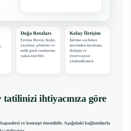
Doğa Rotaları
Kolay İletişim
Fırtına Deresi, Ayder,
İşletme sayfaları
yaylalar, şelaleler ve
üzerinden inceleme,
,
milli park rotalarına
iletişim ve
yakın öneriler.
rezervasyon
yönlendirmesi.
atilinizi ihtiyacınıza göre
apasitesi ve konsept önemlidir. Aşağıdaki bağlantılarla
şabilirsiniz.