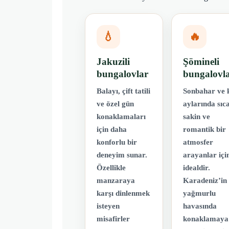
💧
🔥
Jakuzili
Şömineli
bungalovlar
bungalovl
Balayı, çift tatili
Sonbahar ve k
ve özel gün
aylarında sıc
konaklamaları
sakin ve
için daha
romantik bir
konforlu bir
atmosfer
deneyim sunar.
arayanlar içi
Özellikle
idealdir.
manzaraya
Karadeniz’in
karşı dinlenmek
yağmurlu
isteyen
havasında
misafirler
konaklamaya