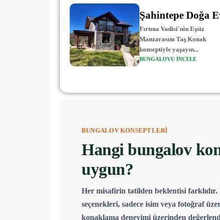
Şahintepe Doğa E
Fırtına Vadisi'nin Eşsiz
Manzarasını Taş Konak
konseptiyle yaşayın...
BUNGALOVU INCELE
BUNGALOV KONSEPTLERI
Hangi bungalov kons
uygun?
Her misafirin tatilden beklentisi farklıd
seçenekleri, sadece isim veya fotoğraf üz
konaklama deneyimi üzerinden değerlendi