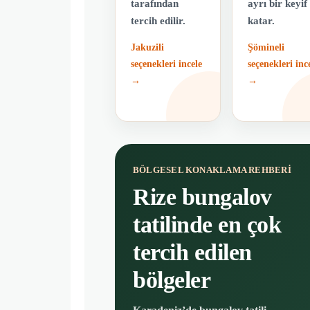
tarafından
ayrı bir keyif
tercih edilir.
katar.
Jakuzili
Şömineli
seçenekleri incele
seçenekleri inc
→
→
BÖLGESEL KONAKLAMA REHBERI
Rize bungalov
tatilinde en çok
tercih edilen
bölgeler