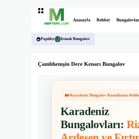
Anasayfa
Rehber
Bungalovla
Popüler
Irmak Bungalov
Çamlıhemşin Dere Kenarı Bungalov
🏡 Karadeniz Bungalov Konaklama Rehb
Karadeniz
Bungalovları:
Ri
Ardeşen ve Fırtı