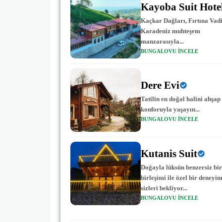
Kayoba Suit Hote
Kaçkar Dağları, Fırtına Vadi
Karadeniz muhteşem
manzarasıyla...
BUNGALOVU INCELE
Dere Evi
Tatilin en doğal halini ahşa
konforuyla yaşayın...
BUNGALOVU INCELE
Kutanis Suit
Doğayla lüksün benzersiz bir
birleşimi ile özel bir deneyi
sizleri bekliyor...
BUNGALOVU INCELE